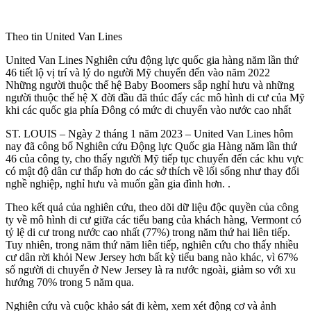
Theo tin United Van Lines
United Van Lines Nghiên cứu động lực quốc gia hàng năm lần thứ
46 tiết lộ vị trí và lý do người Mỹ chuyển đến vào năm 2022
Những người thuộc thế hệ Baby Boomers sắp nghỉ hưu và những
người thuộc thế hệ X đời đầu đã thúc đẩy các mô hình di cư của Mỹ
khi các quốc gia phía Đông có mức di chuyển vào nước cao nhất
ST. LOUIS – Ngày 2 tháng 1 năm 2023 – United Van Lines hôm
nay đã công bố Nghiên cứu Động lực Quốc gia Hàng năm lần thứ
46 của công ty, cho thấy người Mỹ tiếp tục chuyển đến các khu vực
có mật độ dân cư thấp hơn do các sở thích về lối sống như thay đổi
nghề nghiệp, nghỉ hưu và muốn gần gia đình hơn. .
Theo kết quả của nghiên cứu, theo dõi dữ liệu độc quyền của công
ty về mô hình di cư giữa các tiểu bang của khách hàng, Vermont có
tỷ lệ di cư trong nước cao nhất (77%) trong năm thứ hai liên tiếp.
Tuy nhiên, trong năm thứ năm liên tiếp, nghiên cứu cho thấy nhiều
cư dân rời khỏi New Jersey hơn bất kỳ tiểu bang nào khác, vì 67%
số người di chuyển ở New Jersey là ra nước ngoài, giảm so với xu
hướng 70% trong 5 năm qua.
Nghiên cứu và cuộc khảo sát đi kèm, xem xét động cơ và ảnh