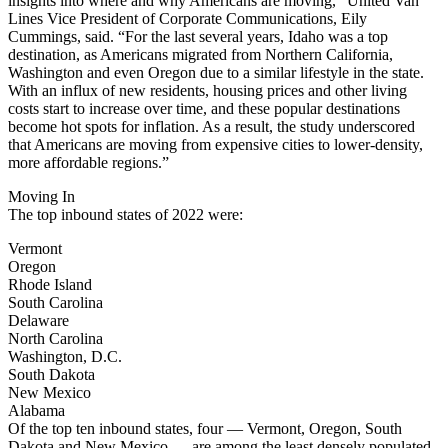
insights into where and why Americans are moving,” United Van
Lines Vice President of Corporate Communications, Eily
Cummings, said. “For the last several years, Idaho was a top
destination, as Americans migrated from Northern California,
Washington and even Oregon due to a similar lifestyle in the state.
With an influx of new residents, housing prices and other living
costs start to increase over time, and these popular destinations
become hot spots for inflation. As a result, the study underscored
that Americans are moving from expensive cities to lower-density,
more affordable regions.”
Moving In
The top inbound states of 2022 were:
Vermont
Oregon
Rhode Island
South Carolina
Delaware
North Carolina
Washington, D.C.
South Dakota
New Mexico
Alabama
Of the top ten inbound states, four — Vermont, Oregon, South
Dakota and New Mexico — are among the least densely populated