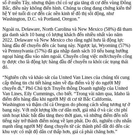
số ở miền Tây, nhưng thậm chí có sự gia tăng di cư đến vùng Đông
Bắc, điều này không điển hình. Chúng ta cũng đang chứng kiến thế
hệ Y trẻ tuổi di cư đến các nền kinh tế đô thị sôi động, như
Washington, D.C. và Portland, Oregon.”
Ngoài ra, Delaware, North Carolina và New Mexico (58%) đã tham
gia danh sách 10 bang có lượng khách đến nhiều nhất vào năm
2022. Delaware và New Mexico cho rằng nghỉ hưu là động lực
hàng đầu để chuyển đến các bang này. Ngược lại, Wyoming (57%)
và Pennsylvania (57%) đã gia nhập danh sách 10 tiểu bang hướng
ngoại hàng đầu vào năm ngoái. Chuyển công việc mới/chuyển công
ty được cho là động lực hàng đầu để chuyển ra khỏi các trạng thái
đó.
“Nghiên cứu và khảo sát của United Van Lines của chúng tôi cung
cấp thông tin chi tiết hàng năm về địa điểm và lý do người Mỹ
chuyển đi,” Phó Chủ tịch Truyền thông Doanh nghiệp của United
Van Lines, Eily Cummings, cho biết. “Trong vài năm qua, Idaho là
điểm đến hàng đầu khi người Mỹ di cư từ Bắc California,
Washington và thậm chí cả Oregon do phong cách sống tương tự ở
bang này. Với một lượng lớn cư dân mới, giá nhà ở và các chi phí
sinh hoạt khác bắt đầu tăng theo thời gian, và những điểm đến nổi
tiếng này trở thành điểm nóng về lạm phát. Do đó, nghiên cứu nhấn
mạnh rằng người Mỹ đang chuyển từ các thành phố đắt đỏ đến các
khu vực có mật độ dân cư thấp hơn, giá cả phải chăng hơn.”