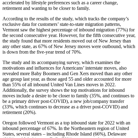
accelerated by lifestyle preferences such as a career change,
retirement and wanting to be closer to family.
According to the results of the study, which tracks the company’s
exclusive data for customers’ state-to-state migration patterns,
Vermont saw the highest percentage of inbound migration (77%) for
the second consecutive year. However, for the fifth consecutive year,
the study found that more residents moved out of New Jersey than
any other state, as 67% of New Jersey moves were outbound, which
is down from the five-year trend of 70%.
The study and its accompanying survey, which examines the
motivations and influences for Americans’ interstate moves, also
revealed more Baby Boomers and Gen Xers moved than any other
age group last year, as those aged 55 and older accounted for more
than 55% of all inbound United Van Lines moves in 2022.
Additionally, the survey shows the top motivations for inbound
moves include a desire to be closer to family (35%, and continues to
be a primary driver post-COVID), a new job/company transfer
(33%, which continues to decrease as a driver post-COVID) and
retirement (20%).
Oregon followed Vermont as a top inbound state for 2022 with an
inbound percentage of 67%. In the Northeastern region of United
States, several states – including Rhode Island (66%), Delaware