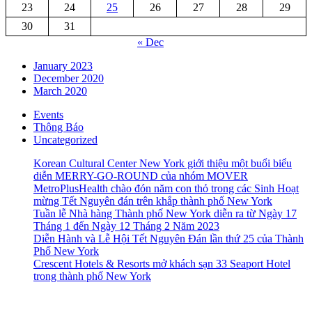
23
24
25
26
27
28
29
30
31
« Dec
January 2023
December 2020
March 2020
Events
Thông Báo
Uncategorized
Korean Cultural Center New York giới thiệu một buổi biểu
diễn MERRY-GO-ROUND của nhóm MOVER
MetroPlusHealth chào đón năm con thỏ trong các Sinh Hoạt
mừng Tết Nguyên đán trên khắp thành phố New York
Tuần lễ Nhà hàng Thành phố New York diễn ra từ Ngày 17
Tháng 1 đến Ngày 12 Tháng 2 Năm 2023
Diễn Hành và Lễ Hội Tết Nguyên Đán lần thứ 25 của Thành
Phố New York
Crescent Hotels & Resorts mở khách sạn 33 Seaport Hotel
trong thành phố New York