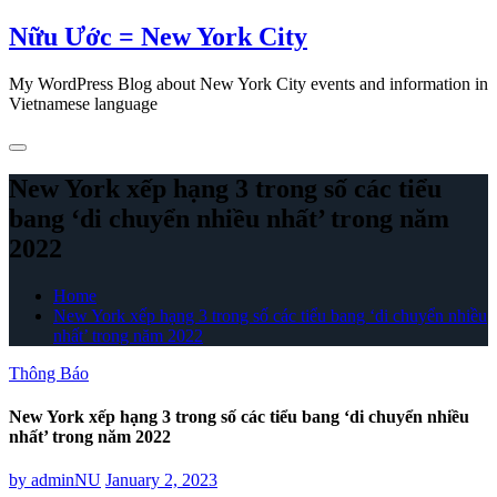
Skip
Nữu Ước = New York City
to
content
My WordPress Blog about New York City events and information in
Vietnamese language
New York xếp hạng 3 trong số các tiểu
bang ‘di chuyển nhiều nhất’ trong năm
2022
Home
New York xếp hạng 3 trong số các tiểu bang ‘di chuyển nhiều
nhất’ trong năm 2022
Thông Báo
New York xếp hạng 3 trong số các tiểu bang ‘di chuyển nhiều
nhất’ trong năm 2022
by
adminNU
January 2, 2023