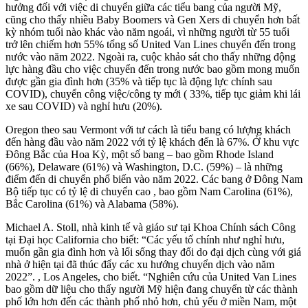
hưởng đối với việc di chuyển giữa các tiểu bang của người Mỹ,
cũng cho thấy nhiều Baby Boomers và Gen Xers di chuyển hơn bất
kỳ nhóm tuổi nào khác vào năm ngoái, vì những người từ 55 tuổi
trở lên chiếm hơn 55% tổng số United Van Lines chuyển đến trong
nước vào năm 2022. Ngoài ra, cuộc khảo sát cho thấy những động
lực hàng đầu cho việc chuyển đến trong nước bao gồm mong muốn
được gần gia đình hơn (35% và tiếp tục là động lực chính sau
COVID), chuyển công việc/công ty mới ( 33%, tiếp tục giảm khi lái
xe sau COVID) và nghỉ hưu (20%).
Oregon theo sau Vermont với tư cách là tiểu bang có lượng khách
đến hàng đầu vào năm 2022 với tỷ lệ khách đến là 67%. Ở khu vực
Đông Bắc của Hoa Kỳ, một số bang – bao gồm Rhode Island
(66%), Delaware (61%) và Washington, D.C. (59%) – là những
điểm đến di chuyển phổ biến vào năm 2022. Các bang ở Đông Nam
Bộ tiếp tục có tỷ lệ di chuyển cao , bao gồm Nam Carolina (61%),
Bắc Carolina (61%) và Alabama (58%).
Michael A. Stoll, nhà kinh tế và giáo sư tại Khoa Chính sách Công
tại Đại học California cho biết: “Các yếu tố chính như nghỉ hưu,
muốn gần gia đình hơn và lối sống thay đổi do đại dịch cùng với giá
nhà ở hiện tại đã thúc đẩy các xu hướng chuyển dịch vào năm
2022”. , Los Angeles, cho biết. “Nghiên cứu của United Van Lines
bao gồm dữ liệu cho thấy người Mỹ hiện đang chuyển từ các thành
phố lớn hơn đến các thành phố nhỏ hơn, chủ yếu ở miền Nam, một