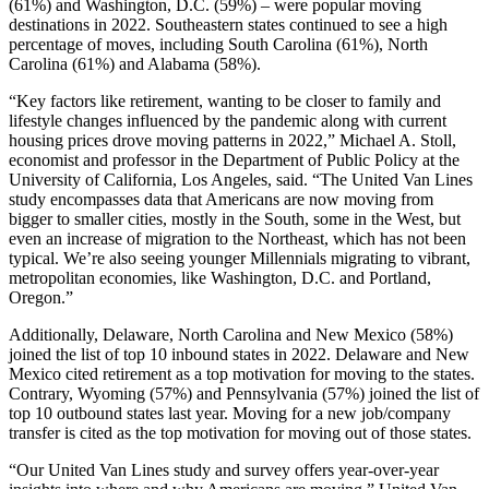
(61%) and Washington, D.C. (59%) – were popular moving
destinations in 2022. Southeastern states continued to see a high
percentage of moves, including South Carolina (61%), North
Carolina (61%) and Alabama (58%).
“Key factors like retirement, wanting to be closer to family and
lifestyle changes influenced by the pandemic along with current
housing prices drove moving patterns in 2022,” Michael A. Stoll,
economist and professor in the Department of Public Policy at the
University of California, Los Angeles, said. “The United Van Lines
study encompasses data that Americans are now moving from
bigger to smaller cities, mostly in the South, some in the West, but
even an increase of migration to the Northeast, which has not been
typical. We’re also seeing younger Millennials migrating to vibrant,
metropolitan economies, like Washington, D.C. and Portland,
Oregon.”
Additionally, Delaware, North Carolina and New Mexico (58%)
joined the list of top 10 inbound states in 2022. Delaware and New
Mexico cited retirement as a top motivation for moving to the states.
Contrary, Wyoming (57%) and Pennsylvania (57%) joined the list of
top 10 outbound states last year. Moving for a new job/company
transfer is cited as the top motivation for moving out of those states.
“Our United Van Lines study and survey offers year-over-year