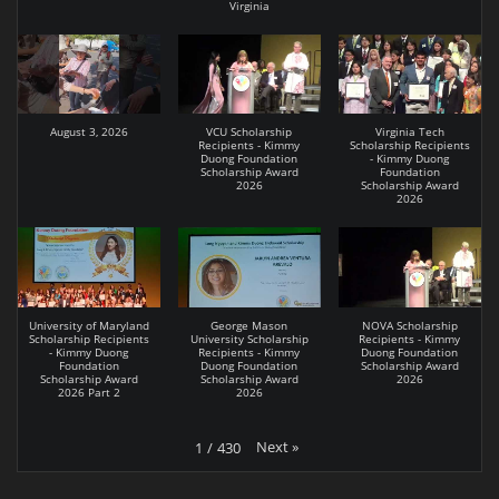
Virginia
August 3, 2026
VCU Scholarship
Virginia Tech
Recipients - Kimmy
Scholarship Recipients
Duong Foundation
- Kimmy Duong
Scholarship Award
Foundation
2026
Scholarship Award
2026
University of Maryland
George Mason
NOVA Scholarship
Scholarship Recipients
University Scholarship
Recipients - Kimmy
- Kimmy Duong
Recipients - Kimmy
Duong Foundation
Foundation
Duong Foundation
Scholarship Award
Scholarship Award
Scholarship Award
2026
2026 Part 2
2026
Next
»
1
/
430