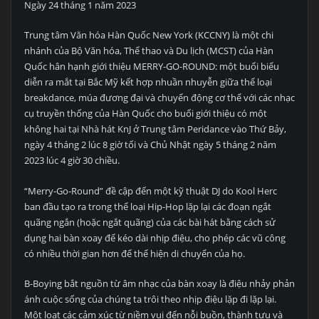
Ngày 24 tháng 1 năm 2023
Trung tâm Văn hóa Hàn Quốc New York (KCCNY) là một chi
nhánh của Bộ Văn hóa, Thể thao và Du lịch (MCST) của Hàn
Quốc hân hạnh giới thiệu MERRY-GO-ROUND: một buổi biểu
diễn ra mắt tại Bắc Mỹ kết hợp nhuần nhuyễn giữa thể loại
breakdance, múa đương đại và chuyển động cơ thể với các nhạc
cụ truyền thống của Hàn Quốc cho buổi giới thiệu có một
không hai tại Nhà hát KnJ ở Trung tâm Peridance vào Thứ Bảy,
ngày 4 tháng 2 lúc 8 giờ tối và Chủ Nhật ngày 5 tháng 2 năm
2023 lúc 4 giờ 30 chiều.
“Merry-Go-Round” đề cập đến một kỹ thuật DJ do Kool Herc
ban đầu tạo ra trong thể loại Hip-Hop lặp lại các đoạn ngắt
quãng ngắn (hoặc ngắt quãng) của các bài hát bằng cách sử
dụng hai bàn xoay để kéo dài nhịp điệu, cho phép các vũ công
có nhiều thời gian hơn để thể hiện di chuyển của họ.
B-Boying bắt nguồn từ âm nhạc của bàn xoay là điệu nhảy phản
ánh cuộc sống của chúng ta trôi theo nhịp điệu lặp đi lặp lại.
Một loạt các cảm xúc từ niềm vui đến nỗi buồn, thành tựu và