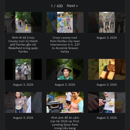
Next
»
1
/
430
Hình đi bộ Cross
Cross county trail
August 3, 2026
County trail từ thành
from Fairfax city near
phố Fairfax gần tới
intersection ò rt. 237
Wakefield trong quận
to Accotink Stream
Fairfax
Valley
August 3, 2026
August 3, 2026
August 3, 2026
August 3, 2026
Hình ảnh đổ ăn câm
August 3, 2026
trại hè 2026 tại First
Landing State Park
trong tiểu bang