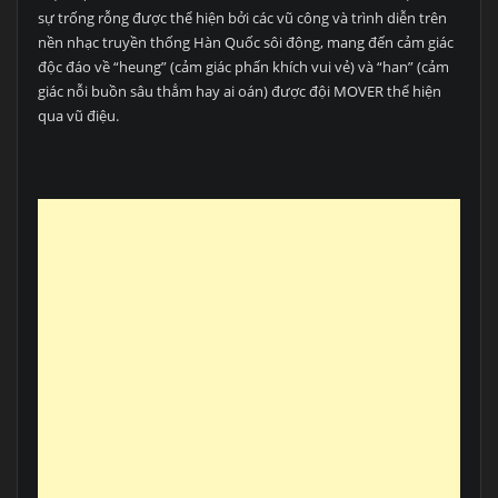
sự trống rỗng được thể hiện bởi các vũ công và trình diễn trên
nền nhạc truyền thống Hàn Quốc sôi động, mang đến cảm giác
độc đáo về “heung” (cảm giác phấn khích vui vẻ) và “han” (cảm
giác nỗi buồn sâu thẳm hay ai oán) được đội MOVER thể hiện
qua vũ điệu.