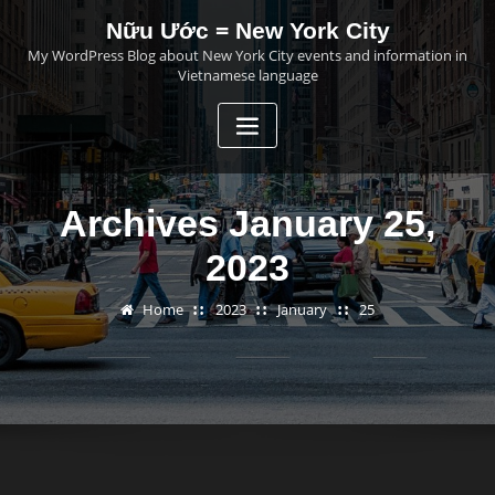
Skip
Nữu Ước = New York City
to
My WordPress Blog about New York City events and information in
content
Vietnamese language
Archives January 25,
2023
Home
2023
January
25