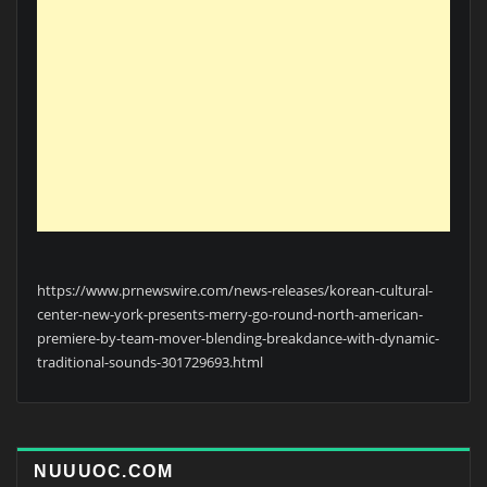
https://www.prnewswire.com/news-releases/korean-cultural-
center-new-york-presents-merry-go-round-north-american-
premiere-by-team-mover-blending-breakdance-with-dynamic-
traditional-sounds-301729693.html
NUUUOC.COM