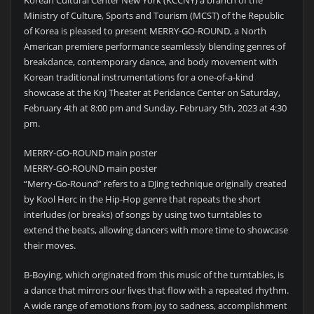
Ministry of Culture, Sports and Tourism (MCST) of the Republic
of Korea is pleased to present MERRY-GO-ROUND, a North
American premiere performance seamlessly blending genres of
breakdance, contemporary dance, and body movement with
Korean traditional instrumentations for a one-of-a-kind
showcase at the KnJ Theater at Peridance Center on Saturday,
February 4th at 8:00 pm and Sunday, February 5th, 2023 at 4:30
pm.
MERRY-GO-ROUND main poster
MERRY-GO-ROUND main poster
“Merry-Go-Round” refers to a DJing technique originally created
by Kool Herc in the Hip-Hop genre that repeats the short
interludes (or breaks) of songs by using two turntables to
extend the beats, allowing dancers with more time to showcase
their moves.
B-Boying, which originated from this music of the turntables, is
a dance that mirrors our lives that flow with a repeated rhythm.
A wide range of emotions from joy to sadness, accomplishment