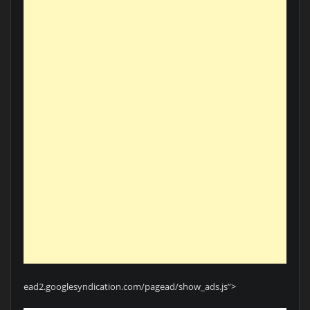
ead2.googlesyndication.com/pagead/show_ads.js”>