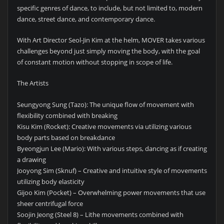
specific genres of dance, to include, but not limited to, modern
dance, street dance, and contemporary dance.
With Art Director Seol-Jin Kim at the helm, MOVER takes various
challenges beyond just simply moving the body, with the goal
of constant motion without stopping in scope of life.
The Artists
Seungyong Sung (Tazo): The unique flow of movement with
flexibility combined with breaking
Kisu Kim (Rocket): Creative movements via utilizing various
body parts based on breakdance
Byeongjun Lee (Mario): With various steps, dancing as if creating
a drawing
Jooyong Sim (Sknuf) – Creative and intuitive style of movements
utilizing body elasticity
Gijoo Kim (Pocket) – Overwhelming power movements that use
sheer centrifugal force
Soojin Jeong (Steel 8) – Lithe movements combined with