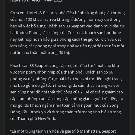
NGÀY 10 THÁNG 1 NĂM 2023
Crescent Hotels & Resorts, nhà điều hành từng đoạt giải thưởng
của hơn 100 khách sạn và khu nghỉ dưỡng, hôm nay đã thông
báo về việc bổ sung Khách sạn 33 Seaport vào danh mục đầu tư
Latitudes: Phong cách sống của Crescent. Khách sạn boutique
này kết hợp hoàn hảo giữa phong cách thế giới cũ, dịch vụ đặt
làm riêng, các phòng nghỉ trang nhã và tiện nghi để tạo nên một
nơi ẩn náu thân mật trong đô thị.
Khách sạn 33 Seaport cung cấp một ốc đảo tươi mát cho khu
vực trung tâm nhộn nhịp của thành phố. Khách sạn có 66
phòng và dãy phòng được bài trí xa hoa với các tiện nghi trang
nhã bao gồm đồ gỗ tếch thủ công, đá cẩm thạch trắng và vòi
sen cũng như đồ nội thất thủ công của Ý. Để có trải nghiệm cao
cấp, tám phòng cao cấp cung cấp không gian ngoài trời riêng tư
mời gọi du khách ngắm nhìn toàn cảnh ngoạn mục của Sông
Đông, Cầu Brooklyn và đường chân trời mang tính biểu tượng
của Thành phố New York.
“Là một trung tâm văn hóa và giải trí ở Manhattan, Seaport