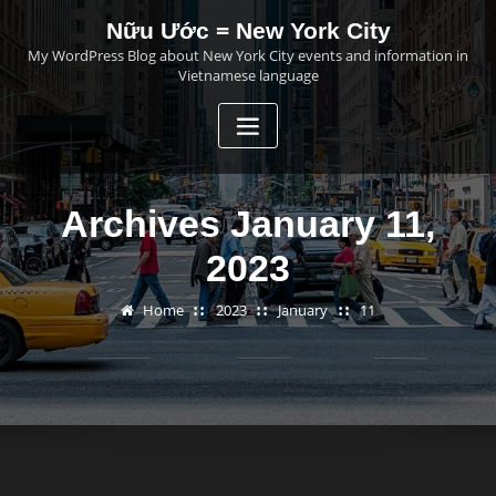
Skip
Nữu Ước = New York City
to
My WordPress Blog about New York City events and information in
content
Vietnamese language
Archives January 11,
2023
Home
2023
January
11