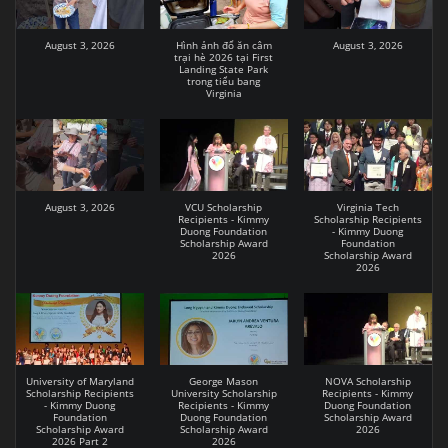
August 3, 2026
Hình ảnh đổ ăn câm
August 3, 2026
trại hè 2026 tại First
Landing State Park
trong tiểu bang
Virginia
August 3, 2026
VCU Scholarship
Virginia Tech
Recipients - Kimmy
Scholarship Recipients
Duong Foundation
- Kimmy Duong
Scholarship Award
Foundation
2026
Scholarship Award
2026
University of Maryland
George Mason
NOVA Scholarship
Scholarship Recipients
University Scholarship
Recipients - Kimmy
- Kimmy Duong
Recipients - Kimmy
Duong Foundation
Foundation
Duong Foundation
Scholarship Award
Scholarship Award
Scholarship Award
2026
2026 Part 2
2026