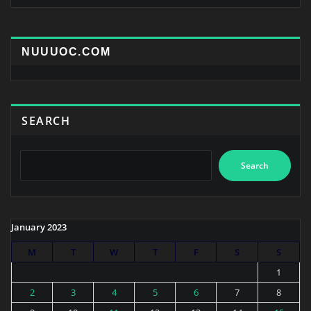
NUUUOC.COM
SEARCH
Search
January 2023
M
T
W
T
F
S
S
1
2
3
4
5
6
7
8