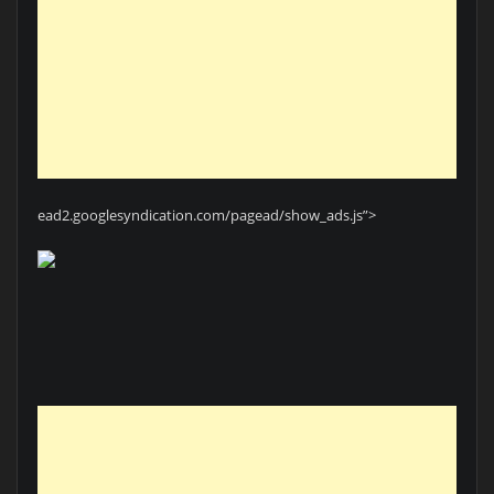
ead2.googlesyndication.com/pagead/show_ads.js”>