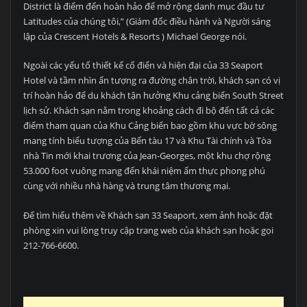
District là điểm đến hoàn hảo để mở rộng danh mục đầu tư
Latitudes của chúng tôi,” (Giám đốc điều hành và Người sáng
lập của Crescent Hotels & Resorts ) Michael George nói.
Ngoài các yếu tố thiết kế cổ điển và hiện đại của 33 Seaport
Hotel và tầm nhìn ấn tượng ra đường chân trời, khách sạn có vị
trí hoàn hảo để du khách tận hưởng Khu cảng biển South Street
lịch sử. Khách sạn nằm trong khoảng cách đi bộ đến tất cả các
điểm tham quan của Khu Cảng biển bao gồm khu vực bờ sông
mang tính biểu tượng của Bến tàu 17 và Khu Tài chính và Tòa
nhà Tin mới khai trương của Jean-Georges, một khu chợ rộng
53.000 foot vuông mang đến khái niệm ẩm thực phong phú
cùng với nhiều nhà hàng và trung tâm thương mại.
Để tìm hiểu thêm về Khách sạn 33 Seaport, xem ảnh hoặc đặt
phòng xin vui lòng truy cập trang web của khách sạn hoặc gọi
212-766-6600.