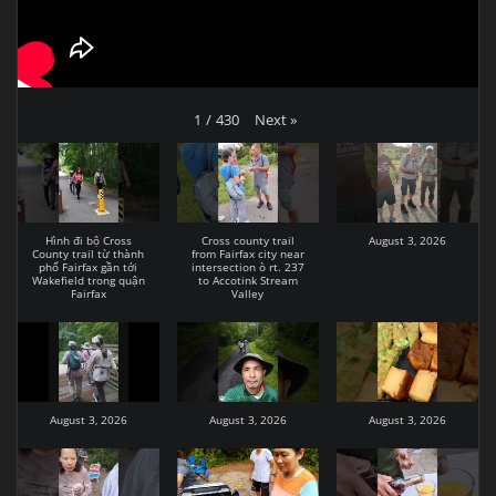
Next
»
1
/
430
Hình đi bộ Cross
Cross county trail
August 3, 2026
County trail từ thành
from Fairfax city near
phố Fairfax gần tới
intersection ò rt. 237
Wakefield trong quận
to Accotink Stream
Fairfax
Valley
August 3, 2026
August 3, 2026
August 3, 2026